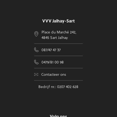
Voettekst
VVV Jalhay-Sart
Place du Marché 242,
4845 Sart Jalhay
087/47 47 37
0479/81 00 98
Contacteer ons
Bedrijf nr.: 0207 402 628
Volg ons