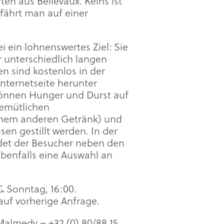
ten aus Bellevaux. Keins ist
rfährt man auf einer
ei ein lohnenswertes Ziel: Sie
er unterschiedlich langen
 sind kostenlos in der
Internetseite herunter
önnen Hunger und Durst auf
gemütlichen
einem anderen Getränk) und
sen gestillt werden. In der
ndet der Besucher neben den
benfalls eine Auswahl an
& Sonntag, 16:00.
auf vorherige Anfrage.
Malmedy – +32 (0) 80/88 15