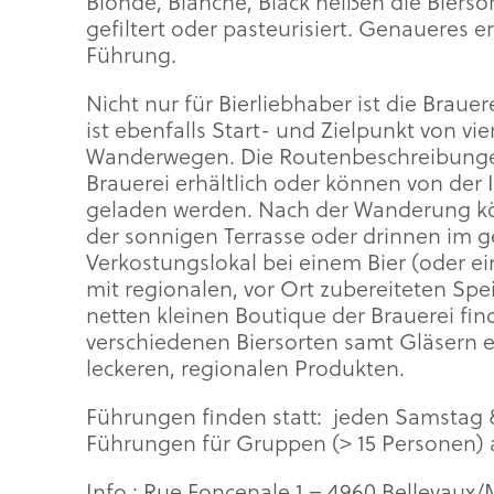
Blonde, Blanche, Black heißen die Biersor
gefiltert oder pasteurisiert. Genaueres e
Führung.
Nicht nur für Bierliebhaber ist die Brauer
ist ebenfalls Start- und Zielpunkt von vi
Wanderwegen. Die Routenbeschreibungen
Brauerei erhältlich oder können von der 
geladen werden. Nach der Wanderung k
der sonnigen Terrasse oder drinnen im 
Verkostungslokal bei einem Bier (oder 
mit regionalen, vor Ort zubereiteten Spei
netten kleinen Boutique der Brauerei fi
verschiedenen Biersorten samt Gläsern e
leckeren, regionalen Produkten.
Führungen finden statt: jeden Samstag 
Führungen für Gruppen (> 15 Personen) 
Info : Rue Foncenale 1 – 4960 Bellevaux/