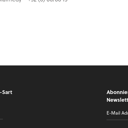
y-Sart
Abonnie
Newslet