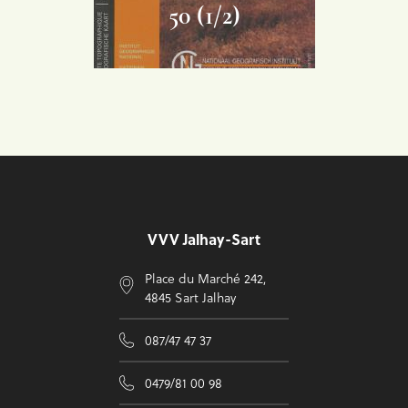
50 (1/2)
Voettekst
VVV Jalhay-Sart
Place du Marché 242,
4845 Sart Jalhay
087/47 47 37
0479/81 00 98