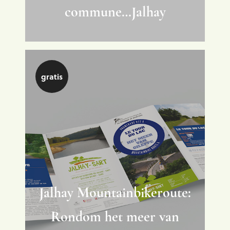
commune…Jalhay
Overigen
gratis
Jalhay Mountainbikeroute:
Rondom het meer van