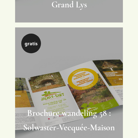
Grand Lys
gratis
Brochure wandeling 58 :
Solwaster-Vecquée-Maison