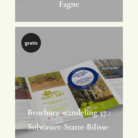
Fagne
gratis
Brochure wandeling 57 :
Solwaster-Statte-Bilisse-