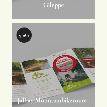
Gileppe
gratis
Jalhay Mountainbikeroute :