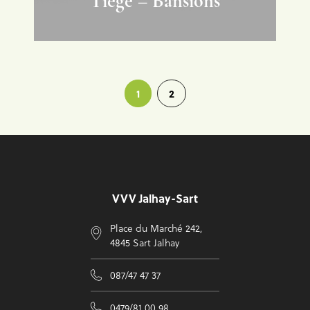
Tiège – Bansions
1
2
Voettekst
VVV Jalhay-Sart
Place du Marché 242,
4845 Sart Jalhay
087/47 47 37
0479/81 00 98