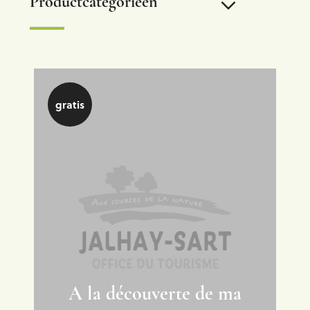
Productcategorieën
Wandelkaarten
Gratis publicaties
gratis
Routekaarten
Gidsen
Topografische kaarten
Mountainbikekaarten
A la découverte de ma
Boeken