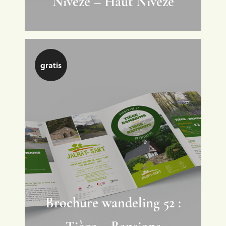
Nivezé – Haut Nivezé
gratis
Brochure wandeling 52 :