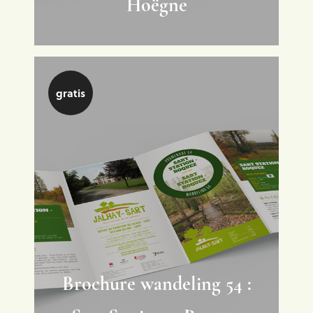
Hoëgne
gratis
Brochure wandeling 54 :