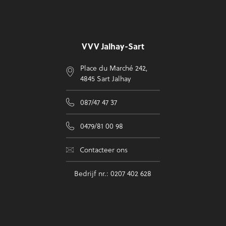
Voettekst
VVV Jalhay-Sart
Place du Marché 242,
4845 Sart Jalhay
087/47 47 37
0479/81 00 98
Contacteer ons
Bedrijf nr.: 0207 402 628