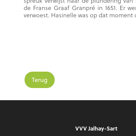
spreuk verwijst naar de plundering van
de Franse Graaf Granpré in 1651. Er w
verwoest. Hasinelle was op dat moment 
Terug
Voettekst
VVV Jalhay-Sart