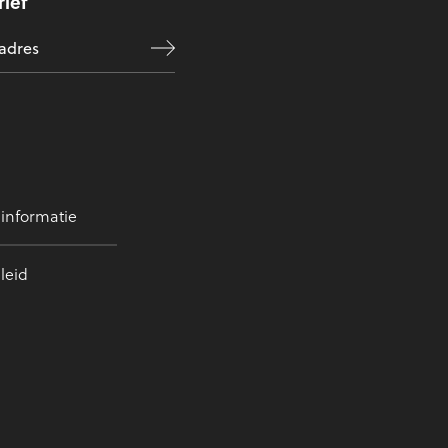
ief
 informatie
leid