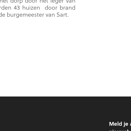
 het dorp door het leger van
erden 43 huizen door brand
de burgemeester van Sart.
Meld je 