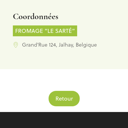
Coordonnées
FROMAGE “LE SARTÉ”
Grand'Rue 124, Jalhay, Belgique
Retour
Pied de page