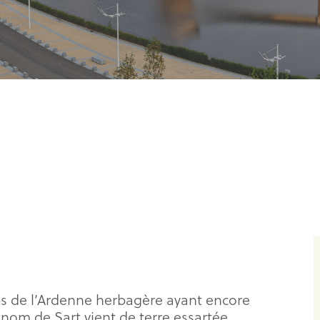
ges de l’Ardenne herbagère ayant encore
 nom de Sart vient de terre essartée,