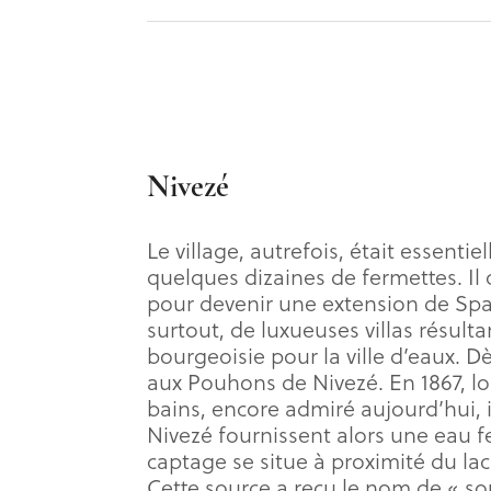
Nivezé
Le village, autrefois, était essenti
quelques dizaines de fermettes. Il
pour devenir une extension de Spa 
surtout, de luxueuses villas résult
bourgeoisie pour la ville d’eaux. Dè
aux Pouhons de Nivezé. En 1867, lor
bains, encore admiré aujourd’hui, i
Nivezé fournissent alors une eau f
captage se situe à proximité du la
Cette source a reçu le nom de « so