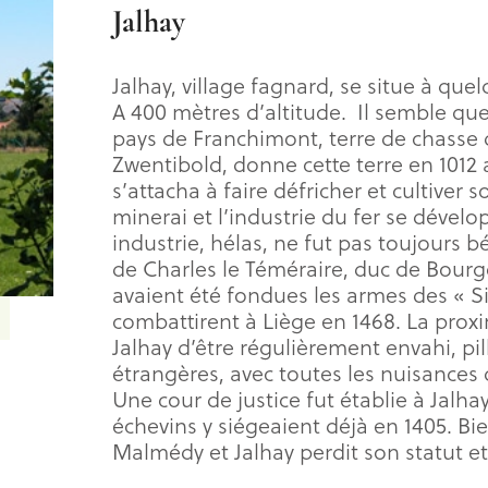
Jalhay
Jalhay, village fagnard, se situe à que
A 400 mètres d’altitude. Il semble que 
pays de Franchimont, terre de chasse 
Zwentibold, donne cette terre en 1012
s’attacha à faire défricher et cultiver 
minerai et l’industrie du fer se dével
industrie, hélas, ne fut pas toujours 
de Charles le Téméraire, duc de Bourg
avaient été fondues les armes des « Si
combattirent à Liège en 1468. La prox
Jalhay d’être régulièrement envahi, pil
étrangères, avec toutes les nuisances 
Une cour de justice fut établie à Jalhay, 
échevins y siégeaient déjà en 1405. Bi
Malmédy et Jalhay perdit son statut e