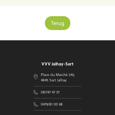
Terug
Voettekst
VVV Jalhay-Sart
Place du Marché 242,
4845 Sart Jalhay
087/47 47 37
0479/81 00 98