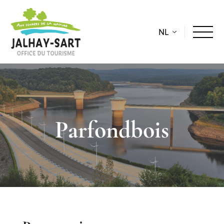
NL
Parfondbois
Beschrijving