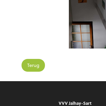
Terug
Voettekst
VVV Jalhay-Sart