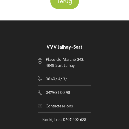
Terug
Voettekst
VVV Jalhay-Sart
Place du Marché 242,
4845 Sart Jalhay
087/47 47 37
0479/81 00 98
Contacteer ons
Bedrijf nr.: 0207 402 628