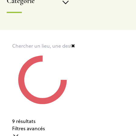
Categorie
Bewegwijzerde wandelingen
Wandelingen met gids
✖
Pad van de bronnen
Parcours Extratrail & Nordic Walking
Jachtkalender
Label wandelingen te voet
9
résultats
Filtres avancés
De GR- Het Grote Routepad