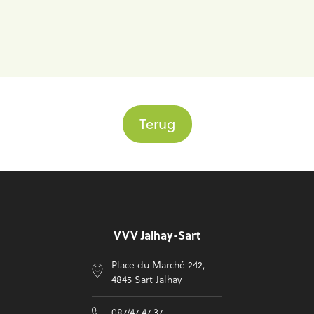
Terug
Voettekst
VVV Jalhay-Sart
Place du Marché 242,
4845 Sart Jalhay
087/47 47 37