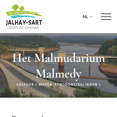
NL
Het Malmudarium
Malmedy
CULTUUR ( MUSEA, TENTOONSTELLINGEN )
Beschrijving