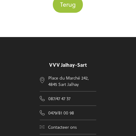
Terug
Voettekst
VVV Jalhay-Sart
Place du Marché 242,
4845 Sart Jalhay
087/47 47 37
0479/81 00 98
Contacteer ons