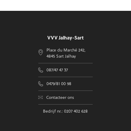
Voettekst
VVV Jalhay-Sart
Place du Marché 242,
4845 Sart Jalhay
087/47 47 37
0479/81 00 98
Contacteer ons
Bedrijf nr.: 0207 402 628