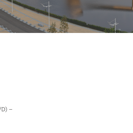
/D) –