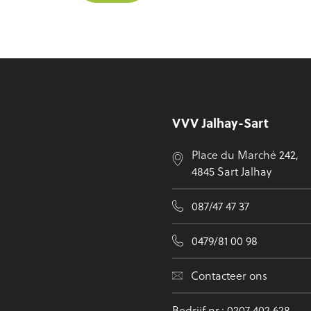
Voettekst
VVV Jalhay-Sart
Place du Marché 242,
4845 Sart Jalhay
087/47 47 37
0479/81 00 98
Contacteer ons
Bedrijf nr.: 0207 402 628