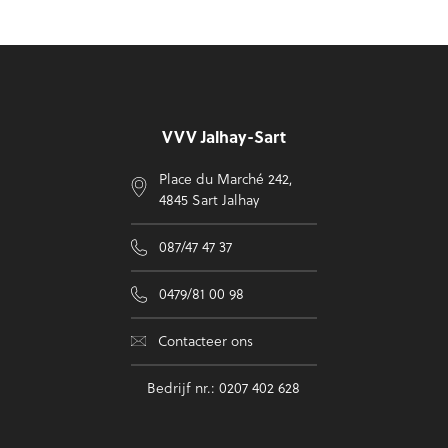
Voettekst
VVV Jalhay-Sart
Place du Marché 242,
4845 Sart Jalhay
087/47 47 37
0479/81 00 98
Contacteer ons
Bedrijf nr.: 0207 402 628