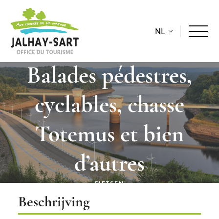
NL
Balades pédestres,
cyclables, chasse
Totemus et bien
d’autres
FIETSEN
WANDELING
Beschrijving
Beschrijving