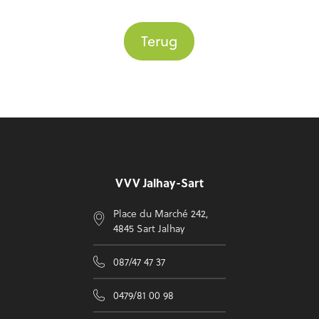
Terug
Voettekst
VVV Jalhay-Sart
Place du Marché 242,
4845 Sart Jalhay
087/47 47 37
0479/81 00 98