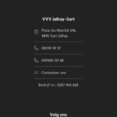
Voettekst
VVV Jalhay-Sart
Place du Marché 242,
4845 Sart Jalhay
087/47 47 37
0479/81 00 98
Contacteer ons
Bedrijf nr.: 0207 402 628
Volg ons