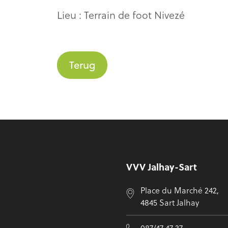
Lieu : Terrain de foot Nivezé
Terug
Voettekst
VVV Jalhay-Sart
Place du Marché 242,
4845 Sart Jalhay
087/47 47 37