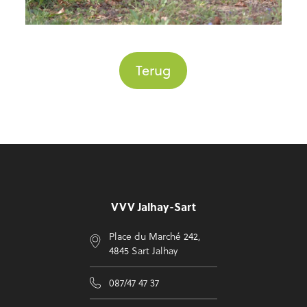
Terug
Voettekst
VVV Jalhay-Sart
Place du Marché 242,
4845 Sart Jalhay
087/47 47 37