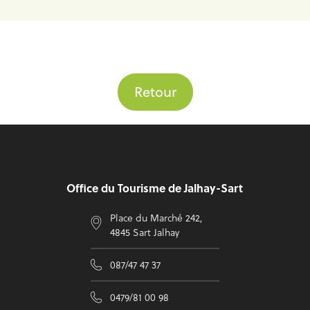
Retour
Pied de page
Office du Tourisme de Jalhay-Sart
Place du Marché 242,
4845 Sart Jalhay
087/47 47 37
0479/81 00 98