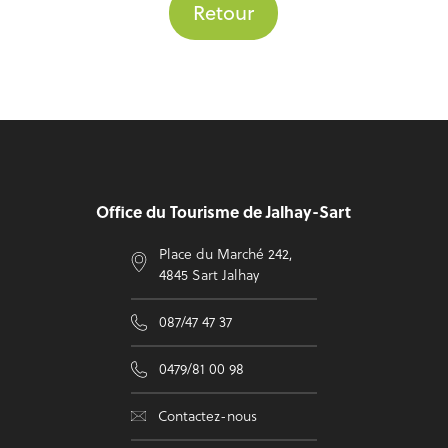
Retour
Pied de page
Office du Tourisme de Jalhay-Sart
Place du Marché 242,
4845 Sart Jalhay
087/47 47 37
0479/81 00 98
Contactez-nous