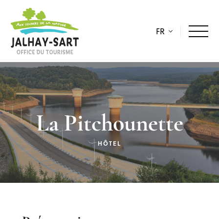
FR
La Pitchounette
HÔTEL
Description