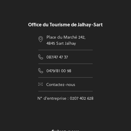
Pied de page
Office du Tourisme de Jalhay-Sart
Place du Marché 242,
4845 Sart Jalhay
087/47 47 37
0479/81 00 98
Contactez-nous
N° d'entreprise : 0207 402 628