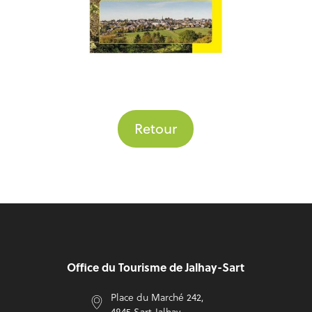
Retour
Pied de page
Office du Tourisme de Jalhay-Sart
Place du Marché 242,
4845 Sart Jalhay