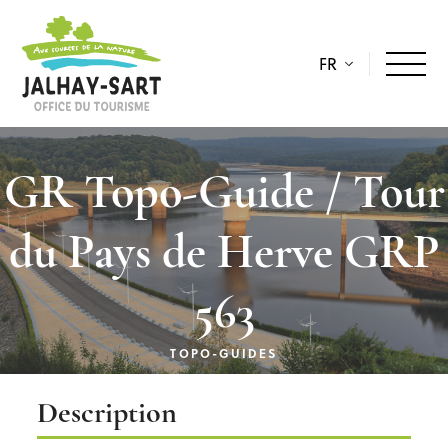
FR
GR Topo-Guide / Tour
du Pays de Herve GRP
563
TOPO-GUIDES
Description
Description