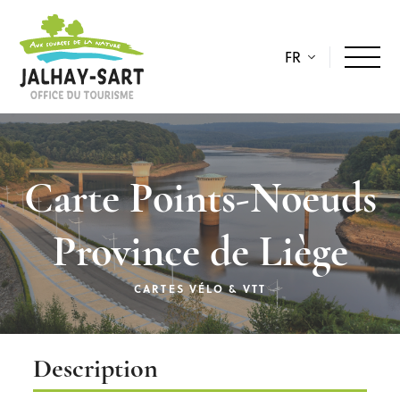
FR
Carte Points-Noeuds
Province de Liège
CARTES VÉLO & VTT
Description
Description