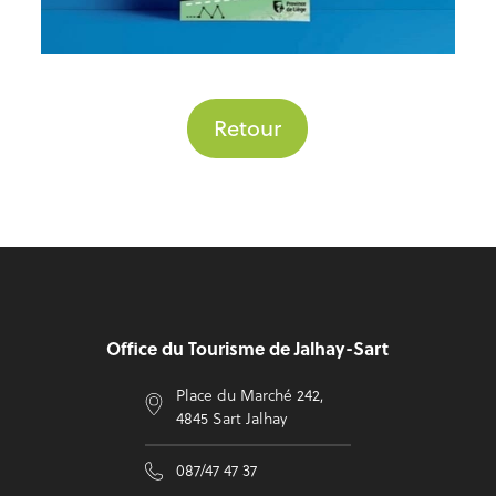
Retour
Pied de page
Office du Tourisme de Jalhay-Sart
Place du Marché 242,
4845 Sart Jalhay
087/47 47 37