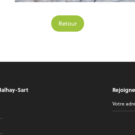
Retour
Jalhay-Sart
Rejoigne