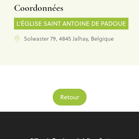
Coordonnées
L’ÉGLISE SAINT ANTOINE DE PADOUE
Solwaster 79, 4845 Jalhay, Belgique
Retour
Pied de page