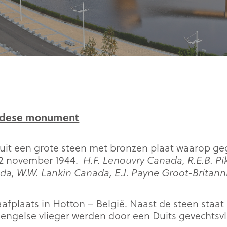
adese monument
t een grote steen met bronzen plaat waarop geg
 2 november 1944.
H.F. Lenouvry Canada, R.E.B. Pik
a, W.W. Lankin Canada, E.J. Payne Groot-Britann
raafplaats in Hotton – België. Naast de steen staa
 engelse vlieger werden door een Duits gevechtsv