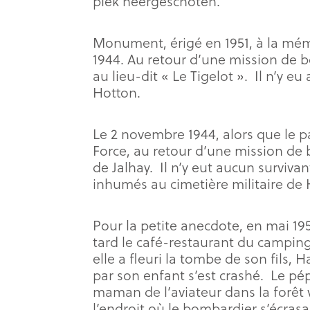
plek neergeschoten.
Monument, érigé en 1951, à la mémo
1944. Au retour d’une mission de b
au lieu-dit « Le Tigelot ». Il n’y e
Hotton.
Le 2 novembre 1944, alors que le pa
Force, au retour d’une mission de 
de Jalhay. Il n’y eut aucun surviva
inhumés au cimetière militaire de 
Pour la petite anecdote, en mai 195
tard le café-restaurant du camping
elle a fleuri la tombe de son fils,
par son enfant s’est crashé. Le pép
maman de l’aviateur dans la forêt 
l’endroit où le bombardier s’écrasa