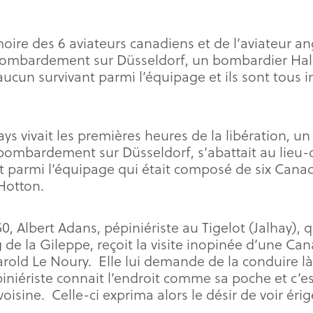
ire des 6 aviateurs canadiens et de l’aviateur an
ombardement sur Düsseldorf, un bombardier Halifa
u aucun survivant parmi l’équipage et ils sont tous
ys vivait les premières heures de la libération, un
bombardement sur Düsseldorf, s’abattait au lieu-di
nt parmi l’équipage qui était composé de six Canad
Hotton.
0, Albert Adans, pépiniériste au Tigelot (Jalhay),
 de la Gileppe, reçoit la visite inopinée d’une Ca
 Harold Le Noury. Elle lui demande de la conduire l
iniériste connait l’endroit comme sa poche et c’est
voisine. Celle-ci exprima alors le désir de voir é
.