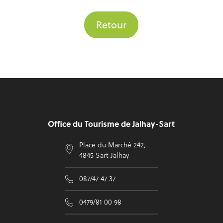
Retour
Pied de page
Office du Tourisme de Jalhay-Sart
Place du Marché 242,
4845 Sart Jalhay
087/47 47 37
0479/81 00 98