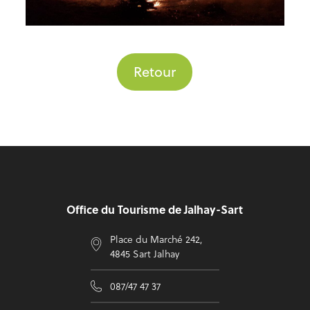
Retour
Pied de page
Office du Tourisme de Jalhay-Sart
Place du Marché 242,
4845 Sart Jalhay
087/47 47 37