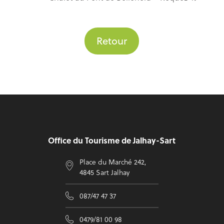
Retour
Pied de page
Office du Tourisme de Jalhay-Sart
Place du Marché 242,
4845 Sart Jalhay
087/47 47 37
0479/81 00 98