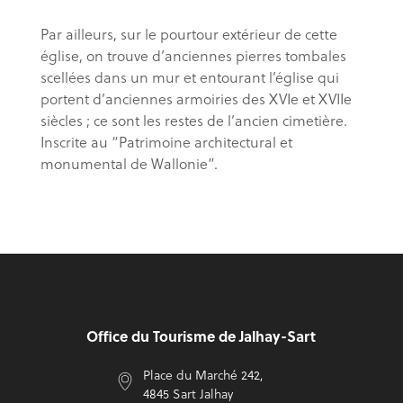
Par ailleurs, sur le pourtour extérieur de cette
église, on trouve d’anciennes pierres tombales
scellées dans un mur et entourant l’église qui
portent d’anciennes armoiries des XVIe et XVIIe
siècles ; ce sont les restes de l’ancien cimetière.
Inscrite au “Patrimoine architectural et
monumental de Wallonie”.
Pied de page
Office du Tourisme de Jalhay-Sart
Place du Marché 242,
4845 Sart Jalhay