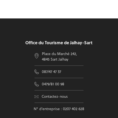
Pied de page
Office du Tourisme de Jalhay-Sart
Place du Marché 242,
4845 Sart Jalhay
087/47 47 37
0479/81 00 98
Contactez-nous
N° d'entreprise : 0207 402 628