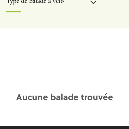
Type de balade à vélo
Circuits VTT
Vélotourisme et points noeuds
Locations vélo & VTT
Liens utiles – Vélo
Aucune balade trouvée