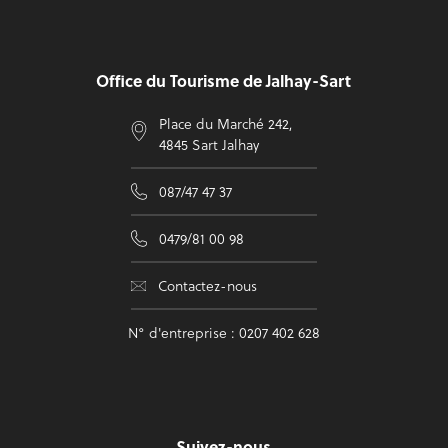
Pied de page
Office du Tourisme de Jalhay-Sart
Place du Marché 242,
4845 Sart Jalhay
087/47 47 37
0479/81 00 98
Contactez-nous
N° d'entreprise : 0207 402 628
Suivez-nous