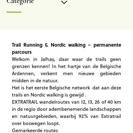
Categorie
Bewegwijzerde wandelingen
Wandelingen met gids
Trail Running & Nordic walking – permanente
parcours
Welkom in Jalhay, daar waar de trails geen
Pad van de bronnen
grenzen kennen! In het hartje van de Belgische
Ardennen, verkent men nieuwe gebieden
Parcours Extratrail & Nordic Walking
midden in de natuur.
Het is het eerste Belgische network dat aan deze
Jachtkalender
trails en Nordic walking is gewijd .
EXTRATRAIL wandelroutes van 12, 13, 26 of 40 km
in de regio door adembenemende landschappen
Label wandelingen te voet
en natuurgebieden, waarbij
92% van Extratrail
over boswegen loopt.
De GR- Het Grote Routepad
Gemarkeerde routes