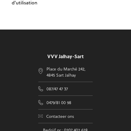
d'utilisation
Voettekst
VVV Jalhay-Sart
Place du Marché 242,
4845 Sart Jalhay
087/47 47 37
0479/81 00 98
Contacteer ons
Bedrijf nr.: 0207 402 628