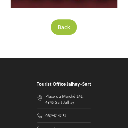
Back
Footer
Tourist Office Jalhay-Sart
Place du Marché 242,
4845 Sart Jalhay
087/47 47 37