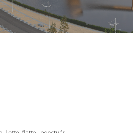
ne, Lotto-flatte…ponctués