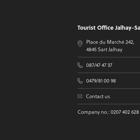
Footer
Tourist Office Jalhay-S
Place du Marché 242,
4845 Sart Jalhay
087/47 47 37
0479/81 00 98
Contact us
Company no.: 0207 402 628