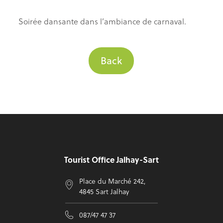
Soirée dansante dans l’ambiance de carnaval.
Back
Footer
Tourist Office Jalhay-Sart
Place du Marché 242,
4845 Sart Jalhay
087/47 47 37