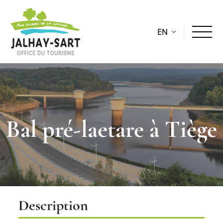
EN
Bal pré-laetare à Tiège
Description
Description