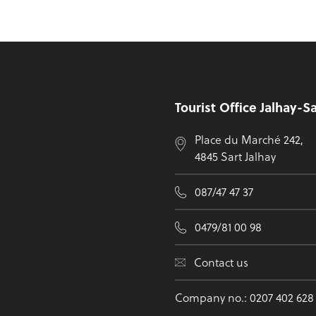
Footer
Tourist Office Jalhay-S
Place du Marché 242,
4845 Sart Jalhay
087/47 47 37
0479/81 00 98
Contact us
Company no.: 0207 402 628