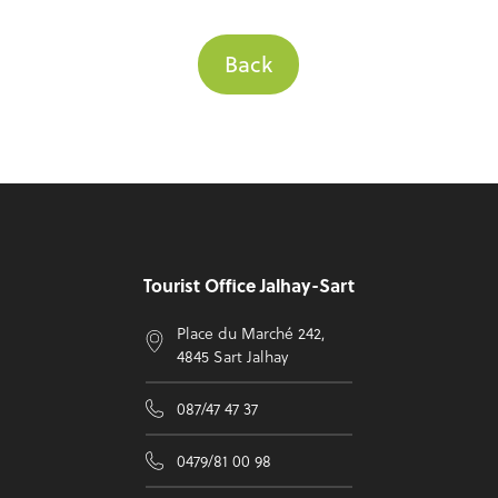
Back
Footer
Tourist Office Jalhay-Sart
Place du Marché 242,
4845 Sart Jalhay
087/47 47 37
0479/81 00 98