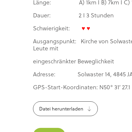
Länge: A) 1km I B) 7km I C) 
Dauer: 2 I 3 Stunden
Schwierigkeit:
♥ ♥
Ausgangspunkt: Kirche von Solwaste
Leute mit
eingeschränkter Beweglichkeit
Adresse: Solwaster 14, 4845 J
GPS-Start-Koordinaten: N50° 31′ 27.1 
Datei herunterladen