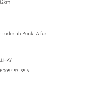
12km
r oder ab Punkt A für
ALHAY
E005° 57′ 55.6