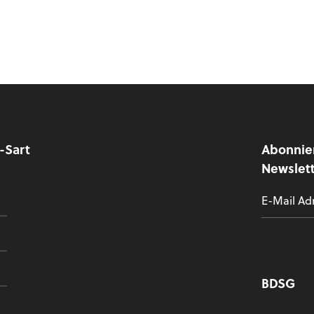
y-Sart
Abonnie
Newslet
BDSG