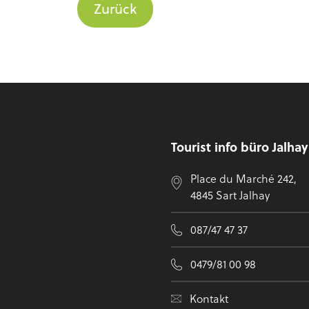
Zurück
Fußzeile
Tourist info büro Jalha
Place du Marché 242,
4845 Sart Jalhay
087/47 47 37
0479/81 00 98
Kontakt