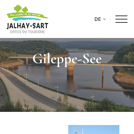
DE
Gileppe-See