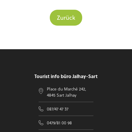
Zurück
Fußzeile
Tourist info büro Jalhay-Sart
Place du Marché 242,
4845 Sart Jalhay
087/47 47 37
0479/81 00 98