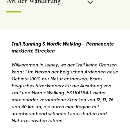
Art der Wanderung
Beschilderte Wanderung
Chemin des sources
Trail Running & Nordic Walking – Permanente
markierte Strecken
ExtraTrail-Strecken
Willkommen in Jalhay, wo der Trail keine Grenzen
kennt ! Im Herzen der Belgischen Ardennen neue
Label “Fubgängergemeinde”
Gebiete 100% pur Natur entdecken! Erstes
belgisches Streckennetz für die Ausübung von
Fernwanderwege – GR
Trail und Nordic Walking. EXTRATRAIL bietet
miteinander verbundene Strecken von 12, 13, 26
und 40 km an, die durch eine Region mit
Nützliche Links
atemberaubend schönen Landschaften und
Naturreservaten führen.