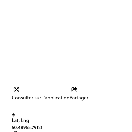
Départ de boucle
alternative -
Maquisard - croix
jaune 25
Consulter sur l'application
Partager
Lat, Lng
50.4895
5.79121