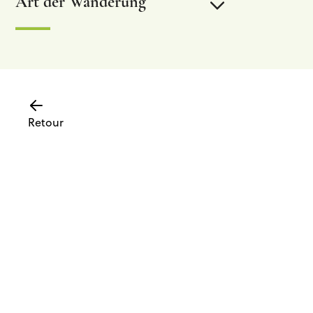
Art der Wanderung
Beschilderte Wanderung
Chemin des sources
Retour
ExtraTrail-Strecken
Label “Fubgängergemeinde”
Fernwanderwege – GR
Nützliche Links