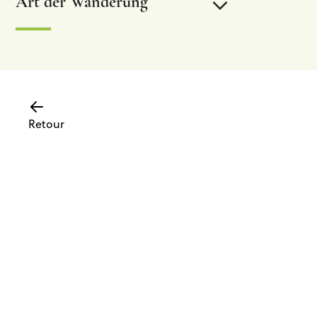
Art der Wanderung
Beschilderte Wanderung
Chemin des sources
Retour
ExtraTrail-Strecken
Label “Fubgängergemeinde”
Fernwanderwege – GR
Nützliche Links