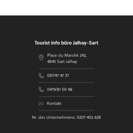
Fußzeile
Tourist info büro Jalhay-Sart
Place du Marché 242,
4845 Sart Jalhay
087/47 47 37
0479/81 00 98
Kontakt
Nr. des Unternehmens: 0207 402 628