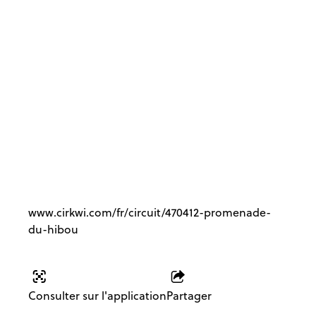
Départ de boucle
alternative - le
Hibou - losange
vert 3
www.cirkwi.com/fr/circuit/470412-promenade-
du-hibou
Consulter sur l'application
Partager