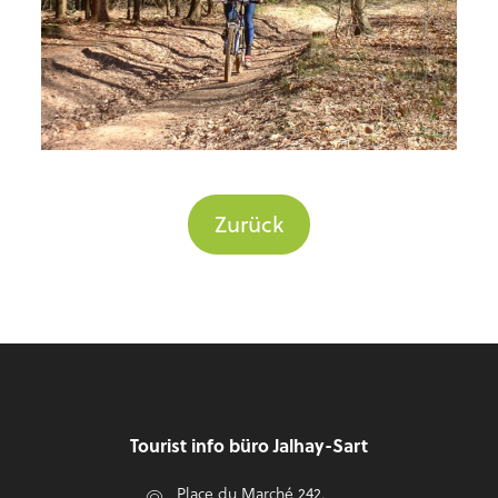
Zurück
Fußzeile
Tourist info büro Jalhay-Sart
Place du Marché 242,